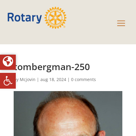
tombergman-250
Toolbar openen
by
Mcjovin
|
aug 18, 2024
|
0 comments