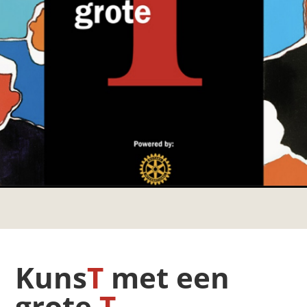
Kuns
T
met een
grote
T