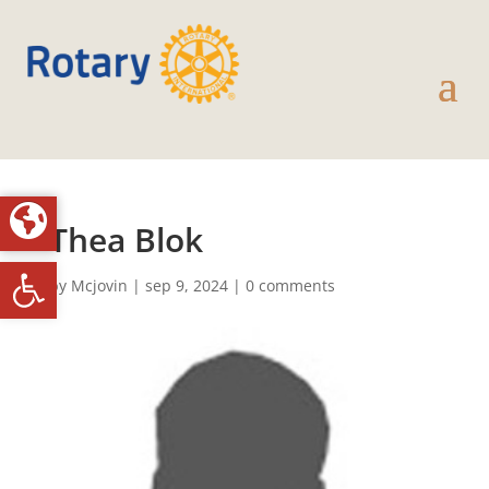
Thea Blok
Toolbar openen
by
Mcjovin
|
sep 9, 2024
|
0 comments