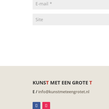
KUNS
T
MET EEN GROTE
T
E /
info@kunstmeteengrotet.nl