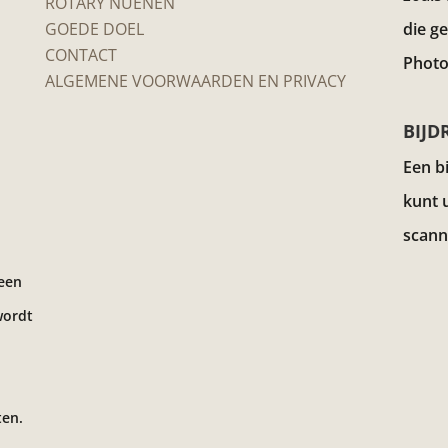
ROTARY NUENEN
GOEDE DOEL
die g
CONTACT
Photo
ALGEMENE VOORWAARDEN EN PRIVACY
BIJD
Een b
kunt 
scann
 een
wordt
ten.