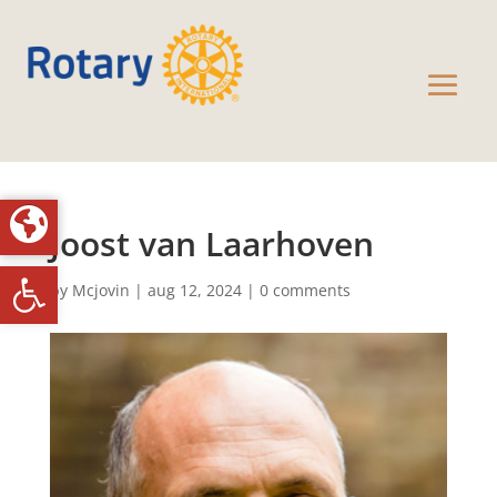
Joost van Laarhoven
Toolbar openen
by
Mcjovin
|
aug 12, 2024
|
0 comments