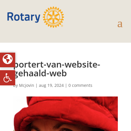
portert-van-website-
Toolbar openen
gehaald-web
by
Mcjovin
|
aug 19, 2024
|
0 comments