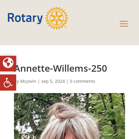
Annette-Willems-250
Toolbar openen
by
Mcjovin
|
sep 5, 2024
|
0 comments