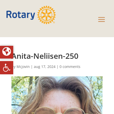
Anita-Neliisen-250
Toolbar openen
by
Mcjovin
|
aug 17, 2024
|
0 comments