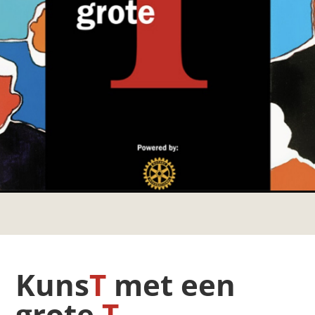
Kuns
T
met een
grote
T