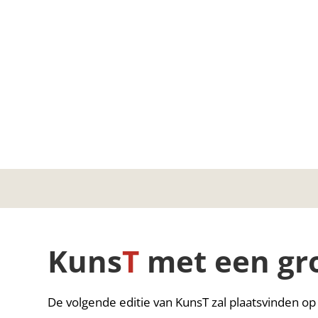
Kuns
T
met een gr
De volgende editie van KunsT zal plaatsvinden o