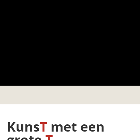
Kuns
T
met een
grote
T