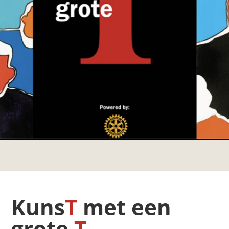
Kuns
T
met een
grote
T