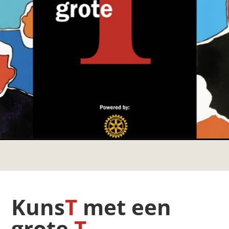
Kuns
T
met een
grote
T