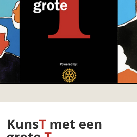
Kuns
T
met een
grote
T