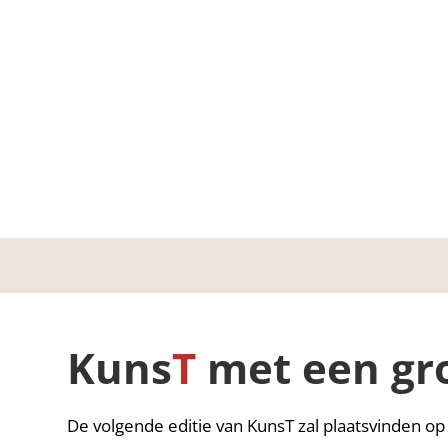
Kuns
T
met een gr
De volgende editie van KunsT zal plaatsvinden o