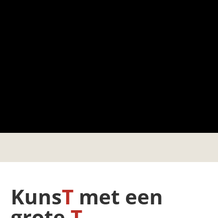
Kuns
T
met een
grote
T