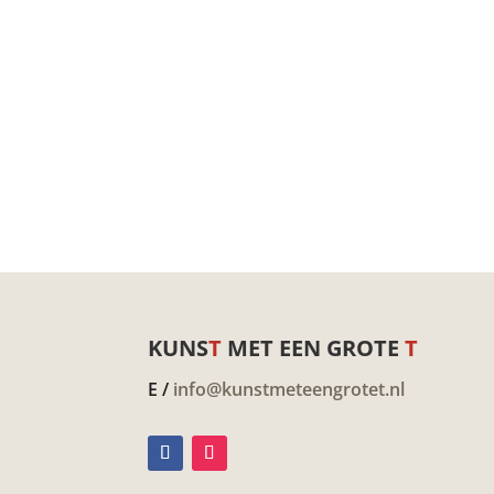
KUNS
T
MET EEN GROTE
T
E /
info@kunstmeteengrotet.nl