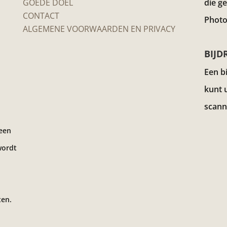
GOEDE DOEL
die g
CONTACT
Photo
ALGEMENE VOORWAARDEN EN PRIVACY
BIJD
Een b
kunt 
scann
 een
wordt
ten.