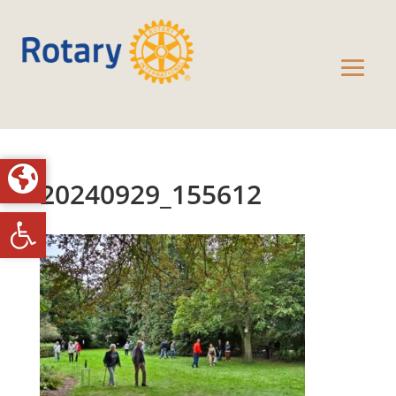
20240929_155612
Toolbar openen