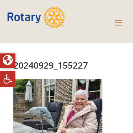
20240929_155227
Toolbar openen