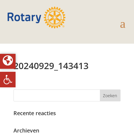
20240929_143413
Toolbar openen
Recente reacties
Archieven