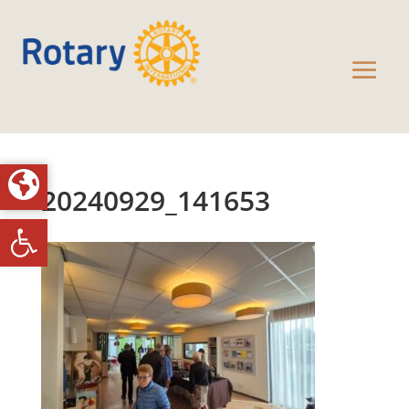
20240929_141653
Toolbar openen