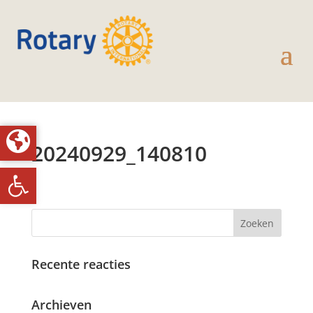
20240929_140810
Toolbar openen
Recente reacties
Archieven