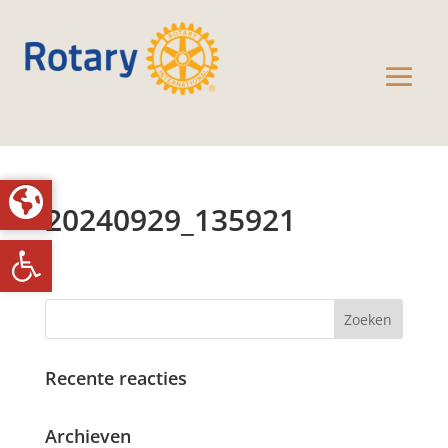
20240929_135921
Toolbar openen
Recente reacties
Archieven