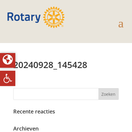
20240928_145428
Toolbar openen
Recente reacties
Archieven