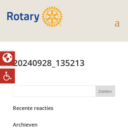
20240928_135213
Toolbar openen
Recente reacties
Archieven