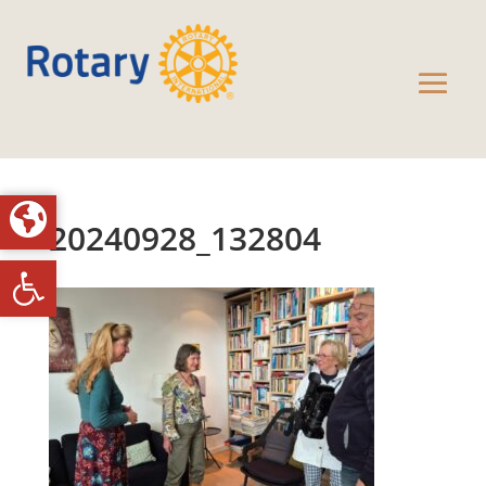
20240928_132804
Toolbar openen