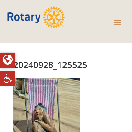
20240928_125525
Toolbar openen