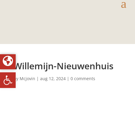
Willemijn-Nieuwenhuis
Toolbar openen
by
Mcjovin
|
aug 12, 2024
|
0 comments