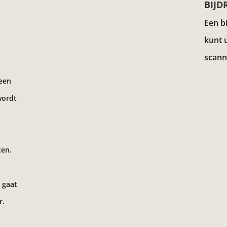
BIJD
Een b
kunt 
scann
 een
wordt
ten.
 gaat
r.