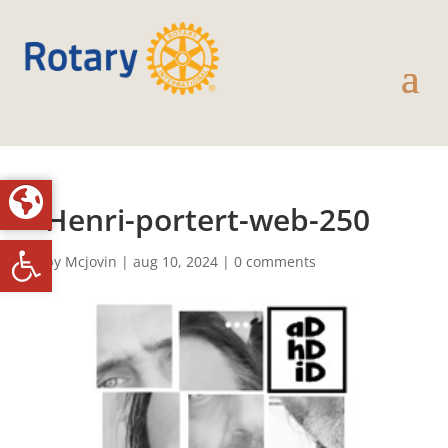
Henri-portert-web-250
Toolbar openen
by
Mcjovin
|
aug 10, 2024
|
0 comments