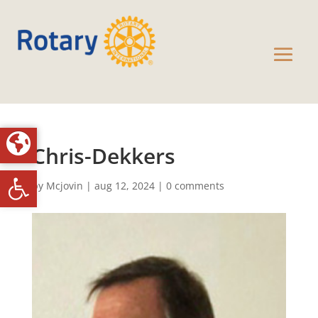
Chris-Dekkers
Toolbar openen
by
Mcjovin
|
aug 12, 2024
|
0 comments