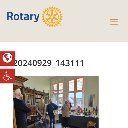
20240929_143111
Toolbar openen