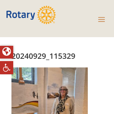
20240929_115329
Toolbar openen