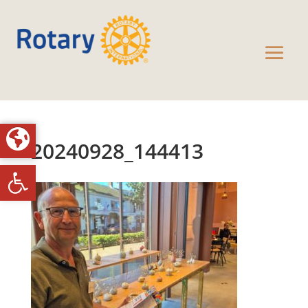
20240928_144413
Toolbar openen