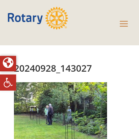
20240928_143027
Toolbar openen