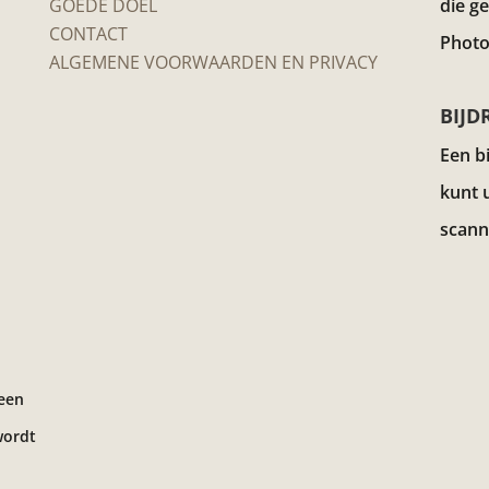
GOEDE DOEL
die g
CONTACT
Photo
ALGEMENE VOORWAARDEN EN PRIVACY
BIJD
Een b
kunt 
scann
 een
wordt