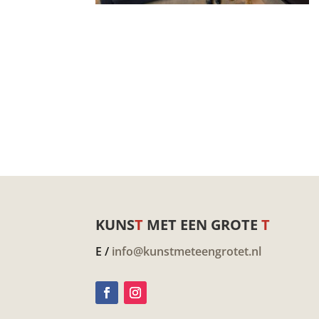
KUNS
T
MET EEN GROTE
T
E /
info@kunstmeteengrotet.nl