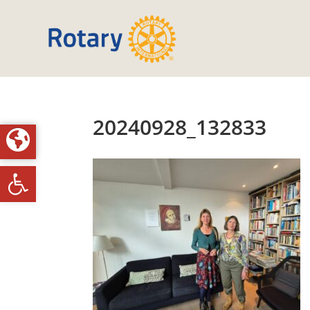
20240928_132833
Toolbar openen